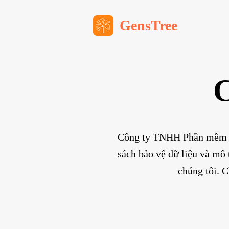
GensTree
C
Công ty TNHH Phần mềm V.I
sách bảo vệ dữ liệu và mô
chúng tôi. C