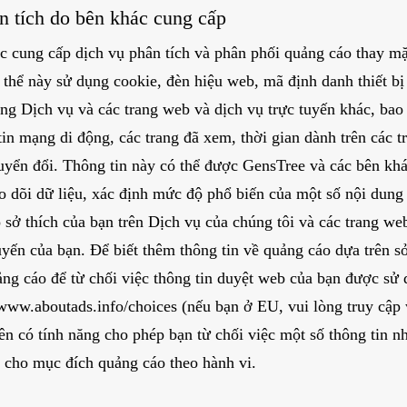
n tích do bên khác cung cấp
c cung cấp dịch vụ phân tích và phân phối quảng cáo thay mặ
 thể này sử dụng cookie, đèn hiệu web, mã định danh thiết bị
ụng Dịch vụ và các trang web và dịch vụ trực tuyến khác, bao
 tin mạng di động, các trang đã xem, thời gian dành trên các 
huyển đổi. Thông tin này có thể được GensTree và các bên kh
o dõi dữ liệu, xác định mức độ phổ biến của một số nội dung
sở thích của bạn trên Dịch vụ của chúng tôi và các trang web
uyến của bạn. Để biết thêm thông tin về quảng cáo dựa trên s
ng cáo để từ chối việc thông tin duyệt web của bạn được sử
www.aboutads.info/choices
(nếu bạn ở EU, vui lòng truy cập
ên có tính năng cho phép bạn từ chối việc một số thông tin n
 cho mục đích quảng cáo theo hành vi.