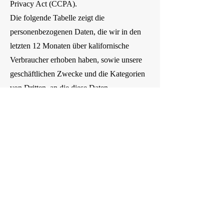
Privacy Act (CCPA).
Die folgende Tabelle zeigt die
personenbezogenen Daten, die wir in den
letzten 12 Monaten über kalifornische
Verbraucher erhoben haben, sowie unsere
geschäftlichen Zwecke und die Kategorien
von Dritten, an die diese Daten
weitergegeben werden können. Weitere
Informationen zu den von uns erhobenen
personenbezogenen Daten, einschließlich
der Kategorien der Datenquellen, finden Sie
im Abschnitt „Datenerhebung“ weiter oben.
Kategorien personenbezogener Daten,
die wir erfassen
Identifikatoren wie Ihr Name, Ihre