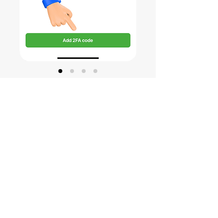
Abra Twitch para confirmar el
código 2FA
Confirme que el código 2FA se haya
generado correctamente ingresando el
código 2FA recién creado