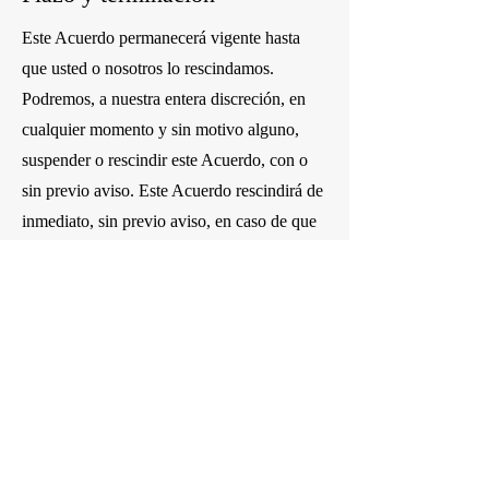
Este Acuerdo permanecerá vigente hasta
que usted o nosotros lo rescindamos.
Podremos, a nuestra entera discreción, en
cualquier momento y sin motivo alguno,
suspender o rescindir este Acuerdo, con o
sin previo aviso. Este Acuerdo rescindirá de
inmediato, sin previo aviso, en caso de que
usted incumpla alguna de sus disposiciones.
También podrá rescindir este Acuerdo
eliminando el servicio y todas sus copias de
su ordenador. Tras la rescisión de este
Acuerdo, deberá dejar de usar el servicio y
eliminar todas sus copias de su ordenador.
La rescisión de este Acuerdo no limitará
ninguno de nuestros derechos ni recursos