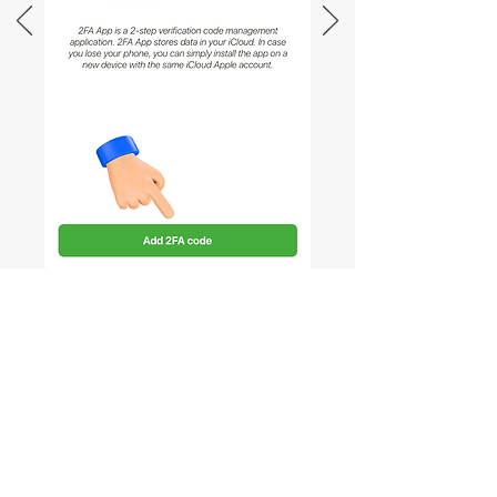
Mở Shopify để xác nhận mã
2FA
Xác nhận mã 2FA đã được tạo thành