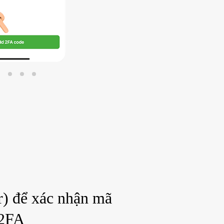
r) để xác nhận mã
2FA