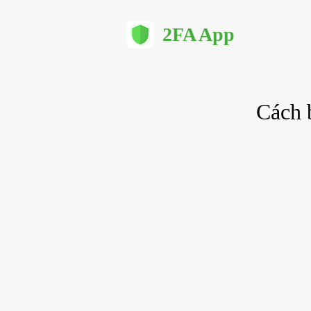
2FA App
Cách b