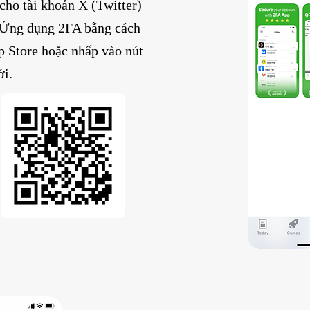
cho tài khoản X (Twitter)
g Ứng dụng 2FA bằng cách
p Store hoặc nhấp vào nút
ới.