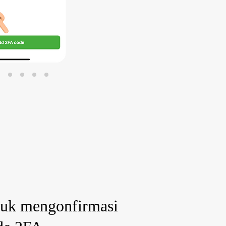
uk mengonfirmasi