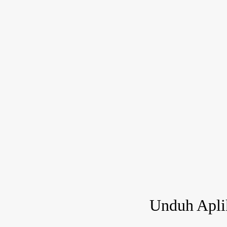
Unduh Apli