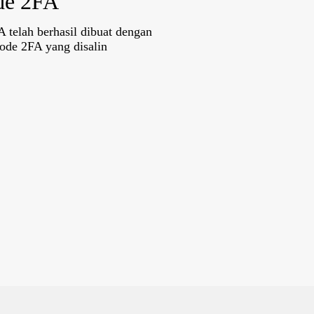
de 2FA
 telah berhasil dibuat dengan
de 2FA yang disalin