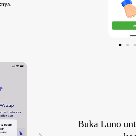
knya.
Buka Luno unt