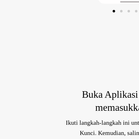
Buka Aplikasi
memasukk
Ikuti langkah-langkah ini 
Kunci. Kemudian, sali