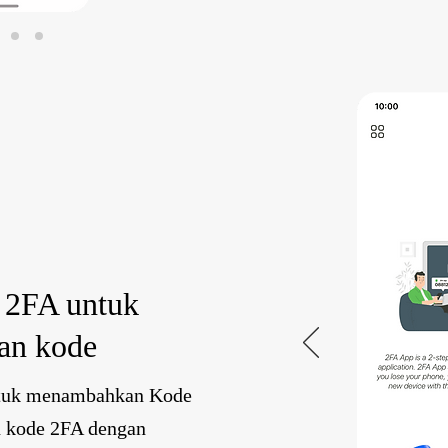
 2FA untuk
an kode
untuk menambahkan Kode
n kode 2FA dengan