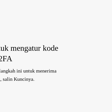
uk mengatur kode
2FA
-langkah ini untuk menerima
, salin Kuncinya.