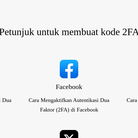
Petunjuk untuk membuat kode 2F
Facebook
i Dua
Cara Mengaktifkan Autentikasi Dua
Cara
Faktor (2FA) di Facebook