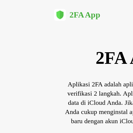
2FA App
2FA
Aplikasi 2FA adalah ap
verifikasi 2 langkah. A
data di iCloud Anda. Jik
Anda cukup menginstal apl
baru dengan akun iClo