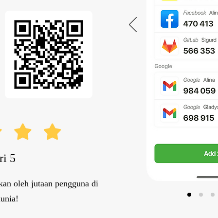
ri 5
kan oleh jutaan pengguna di
dunia!