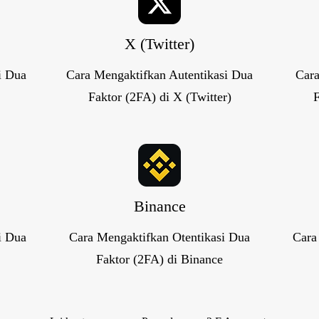
X (Twitter)
i Dua
Cara Mengaktifkan Autentikasi Dua
Cara
Faktor (2FA) di X (Twitter)
F
Binance
i Dua
Cara Mengaktifkan Otentikasi Dua
Cara
Faktor (2FA) di Binance