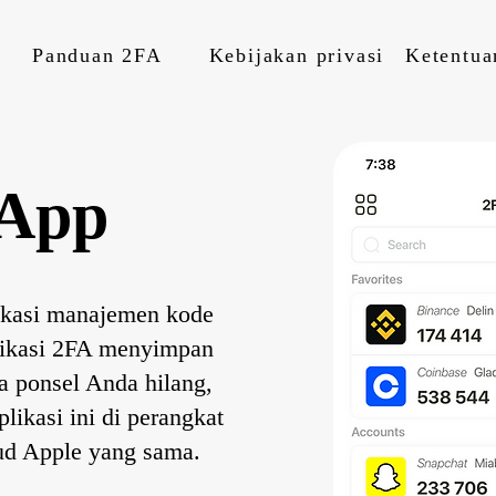
Panduan 2FA
Kebijakan privasi
 App
likasi manajemen kode
plikasi 2FA menyimpan
a ponsel Anda hilang,
ikasi ini di perangkat
ud Apple yang sama.