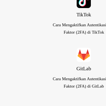
TikTok
Cara Mengaktifkan Autentikas
Faktor (2FA) di TikTok
GitLab
Cara Mengaktifkan Autentikas
Faktor (2FA) di GitLab