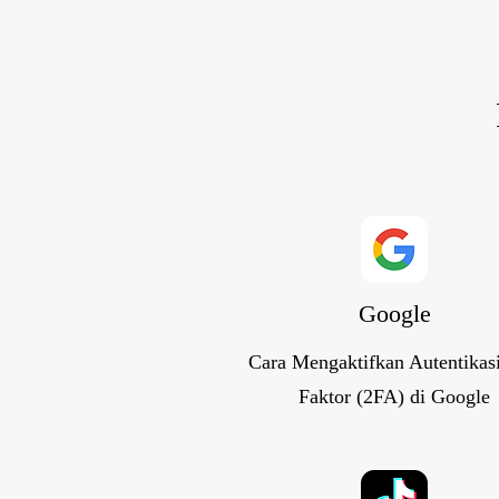
Google
Cara Mengaktifkan Autentikas
Faktor (2FA) di Google