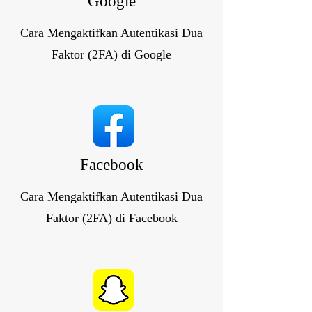
Google
Cara Mengaktifkan Autentikasi Dua
Faktor (2FA) di Google
Facebook
Cara Mengaktifkan Autentikasi Dua
Faktor (2FA) di Facebook