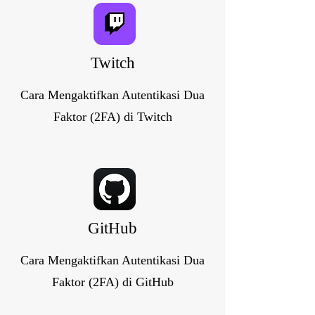
Twitch
Cara Mengaktifkan Autentikasi Dua
Faktor (2FA) di Twitch
GitHub
Cara Mengaktifkan Autentikasi Dua
Faktor (2FA) di GitHub