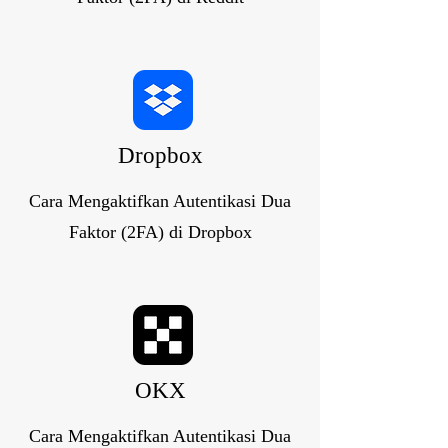
Dropbox
Cara Mengaktifkan Autentikasi Dua
Faktor (2FA) di Dropbox
OKX
Cara Mengaktifkan Autentikasi Dua