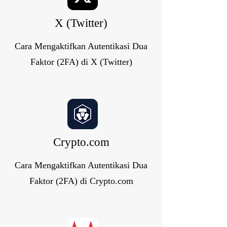
X (Twitter)
Cara Mengaktifkan Autentikasi Dua
Faktor (2FA) di X (Twitter)
Crypto.com
Cara Mengaktifkan Autentikasi Dua
Faktor (2FA) di Crypto.com