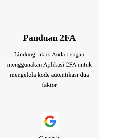
Panduan 2FA
Lindungi akun Anda dengan
menggunakan Aplikasi 2FA untuk
mengelola kode autentikasi dua
faktor