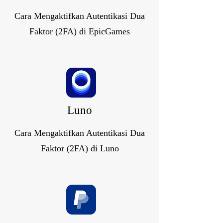
Cara Mengaktifkan Autentikasi Dua
Faktor (2FA) di EpicGames
Luno
Cara Mengaktifkan Autentikasi Dua
Faktor (2FA) di Luno