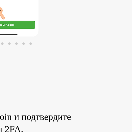
in и подтвердите
д 2FA.