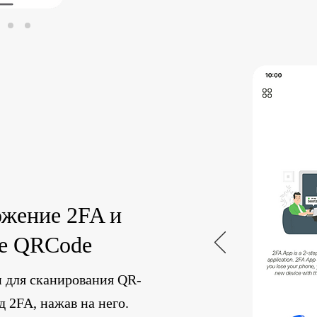
ожение 2FA и
те QRCode
 для сканирования QR-
д 2FA, нажав на него.