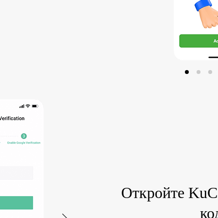
Откройте KuCo
ко