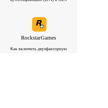
RockstarGames
Как включить двухфакторную
аутентификацию (2FA) в
RockstarGames
Kraken