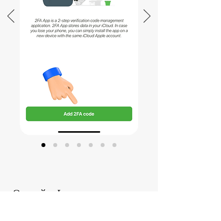
Откройте Luno и подтвердите
код 2FA.